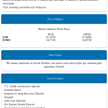
vereceğim.
Tüm ziyaretçi yorumları için tıklayınız.
behcet tekinhan
ist okuyan liceli ögrencilere bursun dışında herhangi bir yardım veya hizmetiniz
varmı.okuyan ögrencileri tanıştırma kaynaştırma sosyal faaliyet gibi bir hizmetiniz
Döviz Bilgieri
varmı.saygılarımla
Ergün
Merkez Bankası Döviz Kuru
Kurulacak komitelere katılım esasları nelerdir katılabilmek için ne yapmamız gerekmektedir
ALIŞ
SATIŞ
hangi dalda nasıl bir katkı yolu izlemeliyiz? Bu konuda bizi aydınlatırsanız seviniriz.
USD
47,5229
47,6085
EURO
54,7749
54,8736
Özlü Sözler
Bir insana yapılacak en büyük kötülük, ona umut verip sonra hiçbir şey olmamış gibi
gitmektir. Friends
Yararlı Linkler
- T.C. Kimlik numaranızı öğrenin
- Anadolu Ajansı
- Arabanızın Vergi Borcunu Öğrenin
- Kosgeb
- SSK Gün Dökümü
- Ne Zaman Emekli Olurum