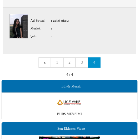
Ad Soyad
:
zelal okçu
Meslek
:
Şehir
:
«
1
2
3
4
4 / 4
Editör Mesajı
BURS MEVSİMİ
Son Eklenen Video