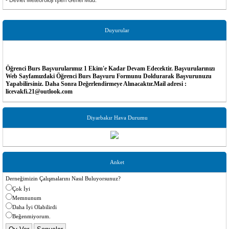
- Devlet Meteoroloji İşleri Genel Müd.
Duyurular
Öğrenci Burs Başvurularımız 1 Ekim'e Kadar Devam Edecektir. Başvurularınızı
Web Sayfamızdaki Öğrenci Burs Başvuru Formunu Doldurarak Başvurunuzu
Yapabilirsiniz. Daha Sonra Değerlendirmeye Alınacaktır.Mail adresi
:
licevakfi.21@outlook.com
Vakıf Yönetimi
Burs bağışları toplanmaya başlandı. Burs kampanyasına desteğinizi bekliyoruz.
Diyarbakır Hava Durumu
MESLEK KOMİTELERİNİ KURUYORUZ. vakfımızın daha aktif çalışması için, Vakıf
çatısı altında meslek komiteleri kurulacak. öncelikle Sağlık komitesi, Hukuk komitesi,
Mühendisler komitesi, gençlik Komitesi, İşadamları Komitesi ve öğrenci komitesi
kurulacak. Komitelere katılmak isteyen hemşehrilerimizin vakıf seketeryası ile temasa
geçmesi yeterli.
Anket
Derneğimizin Çalışmalarını Nasıl Buluyorsunuz?
Çok İyi
Memnunum
Daha İyi Olabilirdi
Beğenmiyorum.