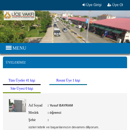
Üye Girişi
Üye Ol
MENU
ÜYELERİMİZ
Tüm Üyeler 41 kişi
Resmi Üye 1 kişi
Site Üyesi 0 kişi
Ad Soyad
:
Yusuf BAYRAM
Meslek
:
öğrenci
Şehir
:
sizleri tebrik ve başarılarınızın devamını diliyorum.