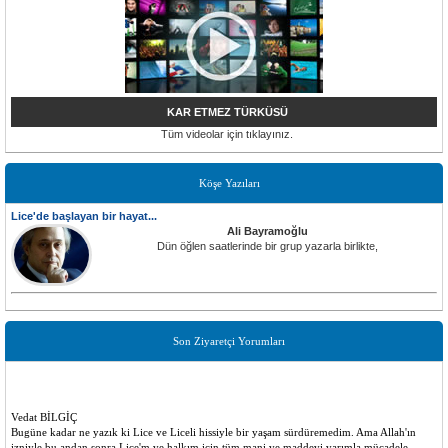
KAR ETMEZ TÜRKÜSÜ
Tüm videolar için tıklayınız.
Köşe Yazıları
Lice'de başlayan bir hayat...
Ali Bayramoğlu
Dün öğlen saatlerinde bir grup yazarla birlikte,
Son Ziyaretçi Yorumları
Vedat BİLGİÇ
Bugüne kadar ne yazık ki Lice ve Liceli hissiyle bir yaşam sürdüremedim. Ama Allah'ın
izniyle bu andan sonra Lice'm ve halkım için tüm mani ve maddevi varımla mücadele